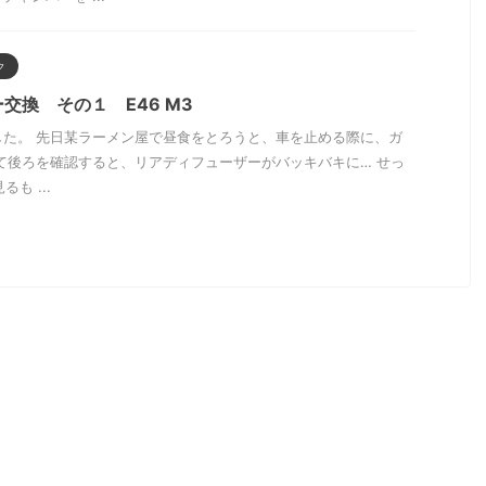
ク
交換 その１ E46 M3
した。 先日某ラーメン屋で昼食をとろうと、車を止める際に、ガ
て後ろを確認すると、リアディフューザーがバッキバキに… せっ
るも ...