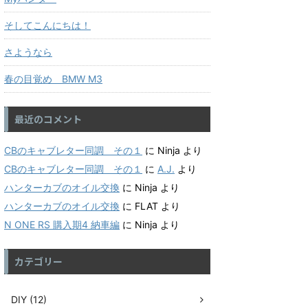
そしてこんにちは！
さようなら
春の目覚め BMW M3
最近のコメント
CBのキャブレター同調 その１
に
Ninja
より
CBのキャブレター同調 その１
に
A.J.
より
ハンターカブのオイル交換
に
Ninja
より
ハンターカブのオイル交換
に
FLAT
より
N ONE RS 購入期4 納車編
に
Ninja
より
カテゴリー
DIY (12)