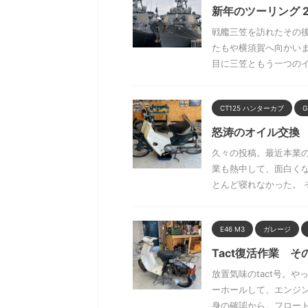
新年のツーリング 2
戦艦三笠を訪れたその
たもや横須賀へ向かい
目に三笠ともう一つのイベ
CT125 ハンターカブ
G
怒涛のオイル交換
久々の投稿。最近本業
業も熱中して、面白く
とんど寝れなかった。 そ
E46 M3
ガレージ
Tact復活作業 そ
放置気味のtact号。
ーホールして、エンジ
身の確認から。フロートチ