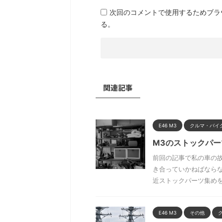
次回のコメントで使用するためブラ
る。
関連記事
E46 M3
クルマ・バイ
M3のストックパー
前回の記事で私の車の
き合っていかねばならな
近ストックパーツ集めを始 
E46 M3
その他