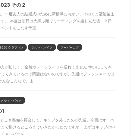
023 その２
後、一度友人の結婚式のために新横浜に向かい、そのまま宿泊後ま
ます。 本当は初日は大黒ふ頭でミーティングを楽しんだ後、２日
ントをこなす予定 ...
B250 クラブマン
クルマ・バイク
スーパーカブ
の方が忙しく、全然ガレージライフを送れてません 幸いにして本
なってきているので問題はないのですが、先週はプレッシャーでほ
んなこんなで、よ ...
クルマ・バイク
の1
やっとこさ整備を再会して、キャブを外したのが先週。今回はオーバ
ンまで掛けるところまでいきたかったのですが… まずはキャブの中
ャンバーを ...