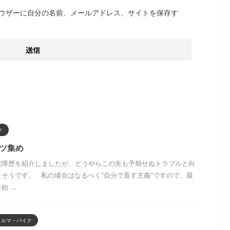
ウザーに自分の名前、メールアドレス、サイトを保存す
ク
ツ集め
故障歴を紹介しましたが、どうやらこの先も予期せぬトラブルと向
そうです。 私の場合はなるべく“自分で直す主義”ですので、最
...
クルマ・バイク