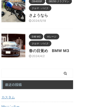
CB400SF
GB250 クラブマン
クルマ・バイク
さようなら
2024/5/18
E46 M3
ガレージ
クルマ・バイク
春の目覚め BMW M3
2024/4/2
最近の投稿
カスタム
Myハンター