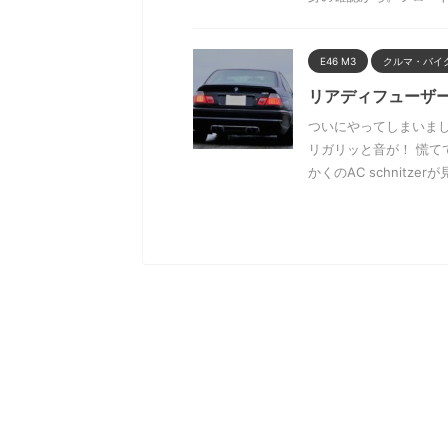
E46 M3
クルマ・バイ
リアディフューザー
ついにやってしまいま
リガリッと音が！ 慌て
かくのAC schnitzerが見