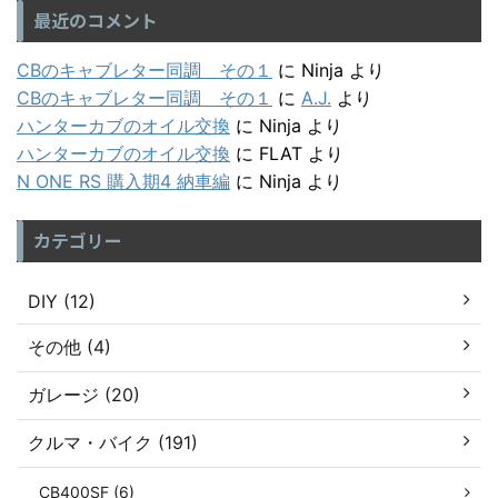
最近のコメント
CBのキャブレター同調 その１
に
Ninja
より
CBのキャブレター同調 その１
に
A.J.
より
ハンターカブのオイル交換
に
Ninja
より
ハンターカブのオイル交換
に
FLAT
より
N ONE RS 購入期4 納車編
に
Ninja
より
カテゴリー
DIY (12)
その他 (4)
ガレージ (20)
クルマ・バイク (191)
CB400SF (6)