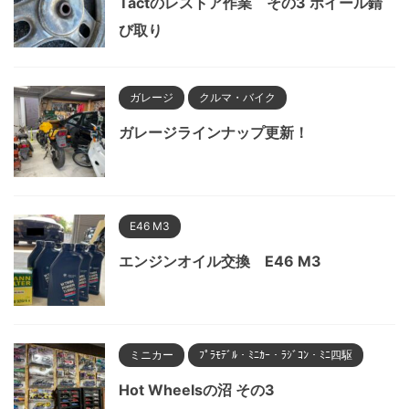
Tactのレストア作業 その3 ホイール錆
び取り
ガレージ
クルマ・バイク
ガレージラインナップ更新！
E46 M3
エンジンオイル交換 E46 M3
ミニカー
ﾌﾟﾗﾓﾃﾞﾙ・ﾐﾆｶｰ・ﾗｼﾞｺﾝ・ﾐﾆ四駆
Hot Wheelsの沼 その3