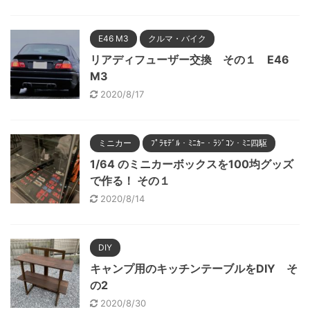
E46 M3
クルマ・バイク
リアディフューザー交換 その１ E46
M3
2020/8/17
ミニカー
ﾌﾟﾗﾓﾃﾞﾙ・ﾐﾆｶｰ・ﾗｼﾞｺﾝ・ﾐﾆ四駆
1/64 のミニカーボックスを100均グッズ
で作る！ その１
2020/8/14
DIY
キャンプ用のキッチンテーブルをDIY そ
の2
2020/8/30