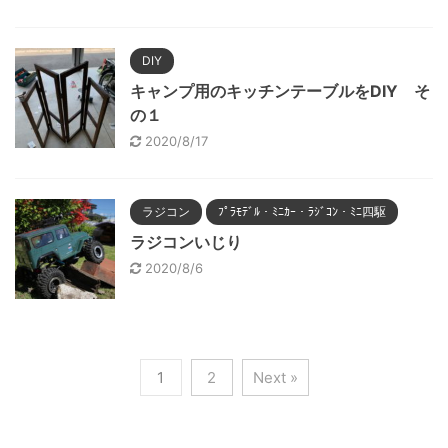
DIY
キャンプ用のキッチンテーブルをDIY そ
の１
2020/8/17
ラジコン
ﾌﾟﾗﾓﾃﾞﾙ・ﾐﾆｶｰ・ﾗｼﾞｺﾝ・ﾐﾆ四駆
ラジコンいじり
2020/8/6
1
2
Next »