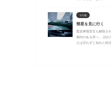
その他
彗星を見に行く
緊急事態宣言も解除さ
都内のある所へ。 訪れ
えば言わずと知れた戦没者