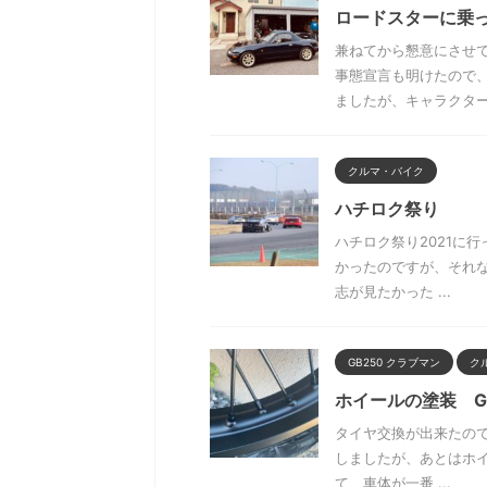
ロードスターに乗
兼ねてから懇意にさせ
事態宣言も明けたので
ましたが、キャラクターも
クルマ・バイク
ハチロク祭り
ハチロク祭り2021に行
かったのですが、それなりに
志が見たかった ...
GB250 クラブマン
ク
ホイールの塗装 G
タイヤ交換が出来たの
しましたが、あとはホ
て、車体が一番 ...