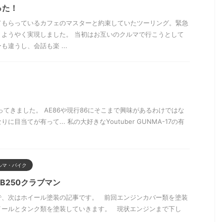
った！
てもらっているカフェのマスターと約束していたツーリング。緊急
、ようやく実現しました。 当初はお互いのクルマで行こうとして
違うし、会話も楽 ...
ってきました。 AE86や現行86にそこまで興味があるわけではな
目当てが有って... 私の大好きなYoutuber GUNMA-17の有
ルマ・バイク
B250クラブマン
で、次はホイール塗装の記事です。 前回エンジンカバー類を塗装
イールとタンク類を塗装していきます。 現状エンジンまで下し