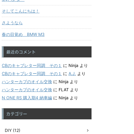
そしてこんにちは！
さようなら
春の目覚め BMW M3
最近のコメント
CBのキャブレター同調 その１
に
Ninja
より
CBのキャブレター同調 その１
に
A.J.
より
ハンターカブのオイル交換
に
Ninja
より
ハンターカブのオイル交換
に
FLAT
より
N ONE RS 購入期4 納車編
に
Ninja
より
カテゴリー
DIY (12)