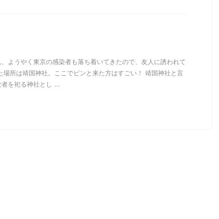
れ、ようやく東京の感染者も落ち着いてきたので、友人に誘われて
た場所は靖国神社。ここでピンと来た方はすごい！ 靖国神社と言
を祀る神社とし ...