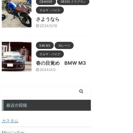
CB400SF
GB250 クラブマン
クルマ・バイク
さようなら
2024/5/18
E46 M3
ガレージ
クルマ・バイク
春の目覚め BMW M3
2024/4/2
最近の投稿
カスタム
Myハンター