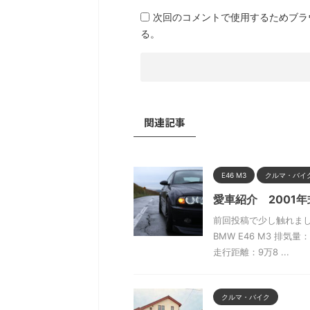
次回のコメントで使用するためブラ
る。
関連記事
E46 M3
クルマ・バイ
愛車紹介 2001年式
前回投稿で少し触れま
BMW E46 M3 排気量
走行距離：9万8 ...
クルマ・バイク