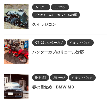
カングー
ラジコン
ﾌﾟﾗﾓﾃﾞﾙ・ﾐﾆｶｰ・ﾗｼﾞｺﾝ・ﾐﾆ四駆
久々ラジコン
CT125 ハンターカブ
クルマ・バイク
ハンターカブのリコール対応
E46 M3
ガレージ
クルマ・バイク
春の目覚め BMW M3