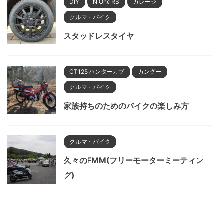
DIY
N One RS
ガレージ
クルマ・バイク
スタッドレスタイヤ
CT125 ハンターカブ
カングー
クルマ・バイク
家族持ちのためのバイクの楽しみ方
クルマ・バイク
久々のFMM(フリーモーターミーティン
グ)