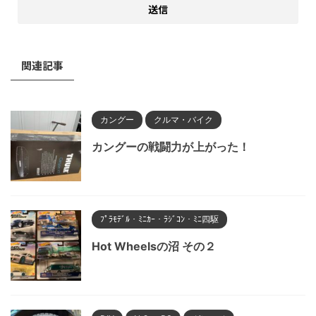
関連記事
カングー
クルマ・バイク
カングーの戦闘力が上がった！
ﾌﾟﾗﾓﾃﾞﾙ・ﾐﾆｶｰ・ﾗｼﾞｺﾝ・ﾐﾆ四駆
Hot Wheelsの沼 その２