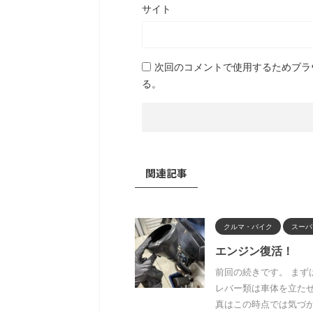
サイト
次回のコメントで使用するためブラ
る。
関連記事
クルマ・バイク
スーパ
エンジン復活！
前回の続きです。 ま
レバー類は車体を立た
真はこの時点では気づか .