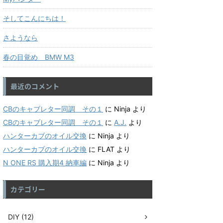
そしてこんにちは！
さようなら
春の目覚め BMW M3
最近のコメント
CBのキャブレター同調 その１
に
Ninja
より
CBのキャブレター同調 その１
に
A.J.
より
ハンターカブのオイル交換
に
Ninja
より
ハンターカブのオイル交換
に
FLAT
より
N ONE RS 購入期4 納車編
に
Ninja
より
カテゴリー
DIY (12)