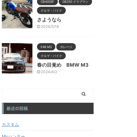
CB400SF
GB250 クラブマン
クルマ・バイク
さようなら
2024/5/18
E46 M3
ガレージ
クルマ・バイク
春の目覚め BMW M3
2024/4/2
最近の投稿
カスタム
Myハンター