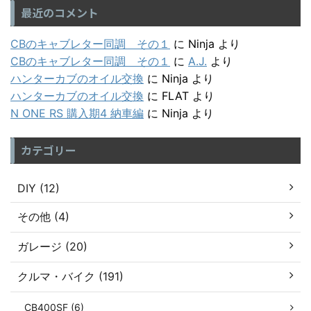
最近のコメント
CBのキャブレター同調 その１
に
Ninja
より
CBのキャブレター同調 その１
に
A.J.
より
ハンターカブのオイル交換
に
Ninja
より
ハンターカブのオイル交換
に
FLAT
より
N ONE RS 購入期4 納車編
に
Ninja
より
カテゴリー
DIY (12)
その他 (4)
ガレージ (20)
クルマ・バイク (191)
CB400SF (6)