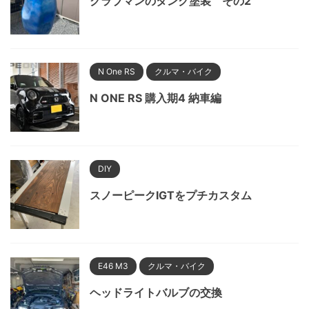
クラブマンのタンク塗装 その2
N One RS
クルマ・バイク
N ONE RS 購入期4 納車編
DIY
スノーピークIGTをプチカスタム
E46 M3
クルマ・バイク
ヘッドライトバルブの交換