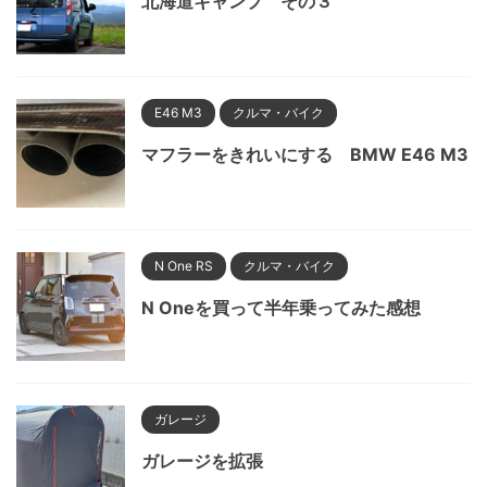
北海道キャンプ その３
E46 M3
クルマ・バイク
マフラーをきれいにする BMW E46 M3
N One RS
クルマ・バイク
N Oneを買って半年乗ってみた感想
ガレージ
ガレージを拡張