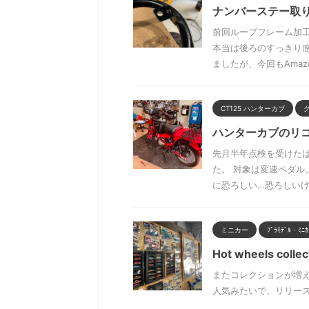
ナンバーステー取り
前回ループフレーム加
本当は後ろのすっきり
ましたが、今回もAmazo
CT125 ハンターカブ
ハンターカブのリ
先月半年点検を受けた
た。 対象は変速ペダル
に恐ろしい…恐ろしいけど
ミニカー
ﾌﾟﾗﾓﾃﾞﾙ・ﾐﾆ
Hot wheels collec
またコレクションが増えてしまっ
人気みたいで、リリース