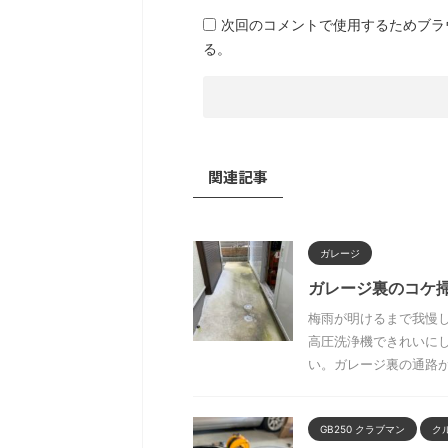
次回のコメントで使用するためブラ
る。
関連記事
ガレージ
ガレージ裏のコケ
梅雨が明けるまで我慢
高圧洗浄機できれいに
い。ガレージ裏の通路が全
GB250 クラブマン
ク