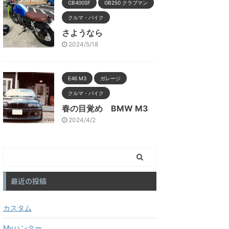
CB400SF
GB250 クラブマン
クルマ・バイク
さようなら
2024/5/18
E46 M3
ガレージ
クルマ・バイク
春の目覚め BMW M3
2024/4/2
最近の投稿
カスタム
Myハンター