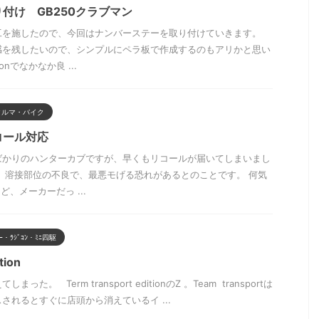
付け GB250クラブマン
工を施したので、今回はナンバーステーを取り付けていきます。
感を残したいので、シンプルにペラ板で作成するのもアリかと思い
nでなかなか良 ...
クルマ・バイク
コール対応
ばかりのハンターカブですが、早くもリコールが届いてしまいまし
。溶接部位の不良で、最悪モげる恐れがあるとのことです。 何気
、メーカーだっ ...
ｶｰ・ﾗｼﾞｺﾝ・ﾐﾆ四駆
tion
た。 Term transport editionのZ 。Team transportは
されるとすぐに店頭から消えているイ ...