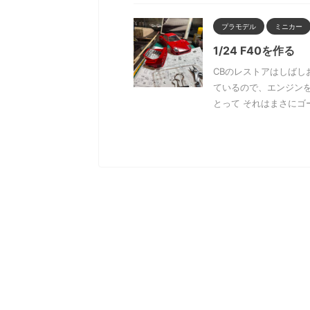
プラモデル
ミニカー
1/24 F40を作る
CBのレストアはしばし
ているので、エンジン
とって それはまさにゴー