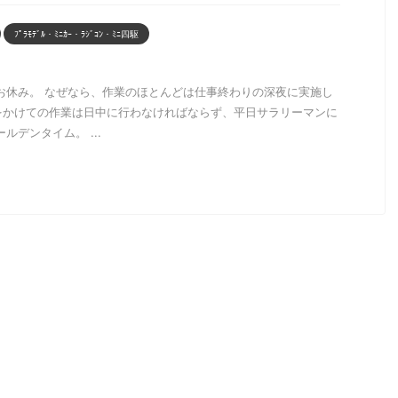
ﾌﾟﾗﾓﾃﾞﾙ・ﾐﾆｶｰ・ﾗｼﾞｺﾝ・ﾐﾆ四駆
お休み。 なぜなら、作業のほとんどは仕事終わりの深夜に実施し
をかけての作業は日中に行わなければならず、平日サラリーマンに
ルデンタイム。 ...