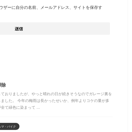
ウザーに自分の名前、メールアドレス、サイトを保存す
掃除
しておりましたが、やっと晴れの日が続きそうなのでガレージ裏を
しました。 今年の梅雨は長かったせいか、例年よりコケの量が多
て緑色に染まって ...
ルマ・バイク