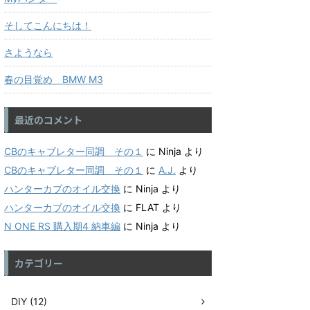
そしてこんにちは！
さようなら
春の目覚め BMW M3
最近のコメント
CBのキャブレター同調 その１
に
Ninja
より
CBのキャブレター同調 その１
に
A.J.
より
ハンターカブのオイル交換
に
Ninja
より
ハンターカブのオイル交換
に
FLAT
より
N ONE RS 購入期4 納車編
に
Ninja
より
カテゴリー
DIY (12)