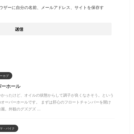
ウザーに自分の名前、メールアドレス、サイトを保存す
ーカブ
バーホール
かかったけど、オイルの状態からして調子が良くなさそう。という
のオーバーホールです。 まずは肝心のフロートチャンバーを開け
。外観のグズグズ ...
マ・バイク