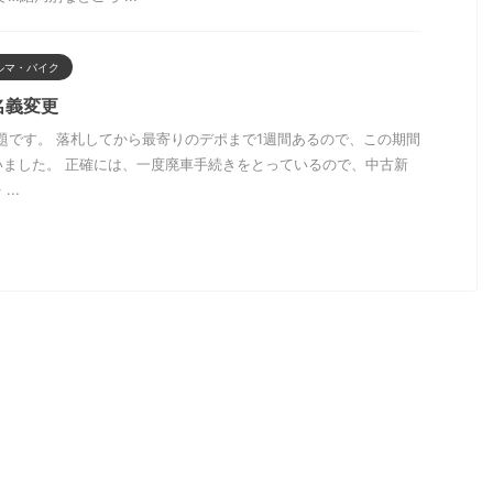
ルマ・バイク
名義変更
題です。 落札してから最寄りのデポまで1週間あるので、この期間
いました。 正確には、一度廃車手続きをとっているので、中古新
..