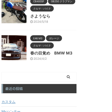
CB400SF
GB250 クラブマン
クルマ・バイク
さようなら
2024/5/18
E46 M3
ガレージ
クルマ・バイク
春の目覚め BMW M3
2024/4/2
最近の投稿
カスタム
Myハンター