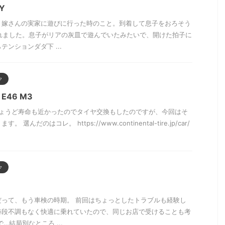
Y
、嫁さんの実家に遊びに行った時のこと。到着して息子をおろそう
られました。息子がリアの灰皿で遊んでいたみたいで、開けた拍子に
ンションダダ下 ...
ク
E46 M3
ちょうど寿命も近かったのでタイヤ交換もしたのですが、今回はそ
んだのはコレ。 https://www.continental-tire.jp/car/
ク
だって、もう車検の時期。 前回はちょっとしたトラブルも経験し
特段不調もなく快適に乗れていたので、同じお店で受けることも考
…結局別なところ ...