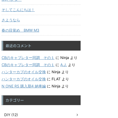
そしてこんにちは！
さようなら
春の目覚め BMW M3
最近のコメント
CBのキャブレター同調 その１
に
Ninja
より
CBのキャブレター同調 その１
に
A.J.
より
ハンターカブのオイル交換
に
Ninja
より
ハンターカブのオイル交換
に
FLAT
より
N ONE RS 購入期4 納車編
に
Ninja
より
カテゴリー
DIY (12)