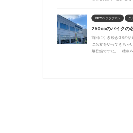
GB250 クラブマン
ク
250ccのバイクの
前回に引き続きGBの話
に名変をやってきちゃ
規登録ですね。 積車を .