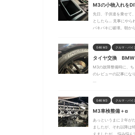
M3の小物入れをDI
先日、子供達を乗せて
としたら… 見事にや
バキバキに破壊。朝からテ
E46 M3
クルマ・バイ
タイヤ交換 BMW 
M3の故障整備時に、
のレビューの記事になります。 選
...
E46 M3
クルマ・バイ
M3車検整備＋α
あっというまに２年が
ましたが、それ以降は
えましたが、 悩み悩んで