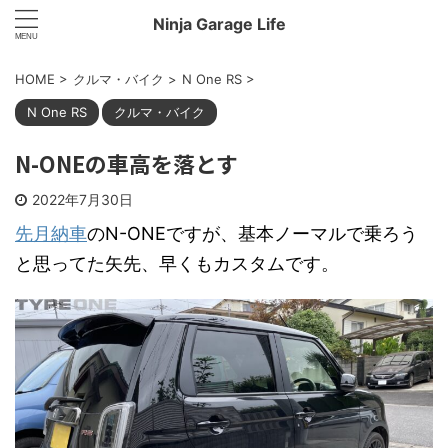
Ninja Garage Life
HOME
>
クルマ・バイク
>
N One RS
>
N One RS
クルマ・バイク
N-ONEの車高を落とす
2022年7月30日
先月納車
のN-ONEですが、基本ノーマルで乗ろう
と思ってた矢先、早くもカスタムです。