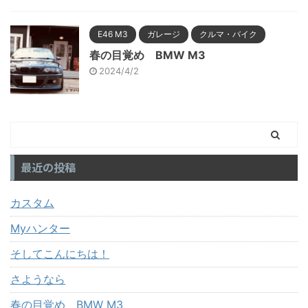
E46 M3
ガレージ
クルマ・バイク
春の目覚め BMW M3
2024/4/2
最近の投稿
カスタム
Myハンター
そしてこんにちは！
さようなら
春の目覚め BMW M3