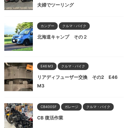
夫婦でツーリング
カングー
クルマ・バイク
北海道キャンプ その２
E46 M3
クルマ・バイク
リアディフューザー交換 その2 E46
M3
CB400SF
ガレージ
クルマ・バイク
CB 復活作業