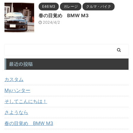
E46 M3
ガレージ
クルマ・バイク
春の目覚め BMW M3
2024/4/2
最近の投稿
カスタム
Myハンター
そしてこんにちは！
さようなら
春の目覚め BMW M3