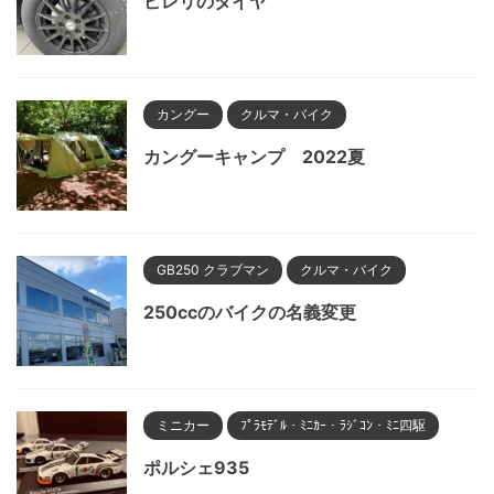
ピレリのタイヤ
カングー
クルマ・バイク
カングーキャンプ 2022夏
GB250 クラブマン
クルマ・バイク
250ccのバイクの名義変更
ミニカー
ﾌﾟﾗﾓﾃﾞﾙ・ﾐﾆｶｰ・ﾗｼﾞｺﾝ・ﾐﾆ四駆
ポルシェ935