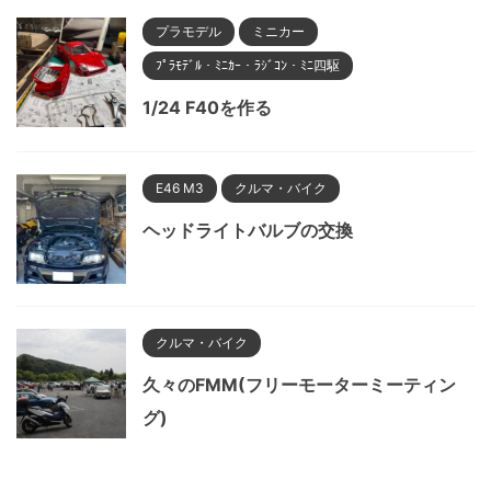
プラモデル
ミニカー
ﾌﾟﾗﾓﾃﾞﾙ・ﾐﾆｶｰ・ﾗｼﾞｺﾝ・ﾐﾆ四駆
1/24 F40を作る
E46 M3
クルマ・バイク
ヘッドライトバルブの交換
クルマ・バイク
久々のFMM(フリーモーターミーティン
グ)