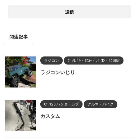
関連記事
ラジコン
ﾌﾟﾗﾓﾃﾞﾙ・ﾐﾆｶｰ・ﾗｼﾞｺﾝ・ﾐﾆ四駆
ラジコンいじり
CT125 ハンターカブ
クルマ・バイク
カスタム