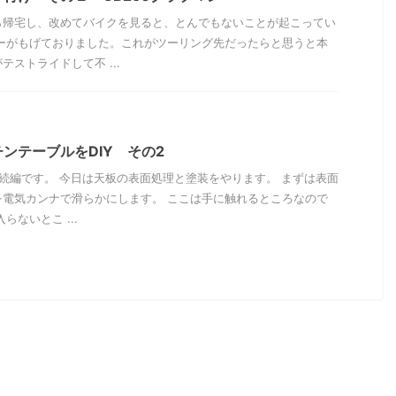
ら帰宅し、改めてバイクを見ると、とんでもないことが起こってい
テーがもげておりました。これがツーリング先だったらと思うと本
ストライドして不 ...
ンテーブルをDIY その2
の続編です。 今日は天板の表面処理と塗装をやります。 まずは表面
を電気カンナで滑らかにします。 ここは手に触れるところなので
らないとこ ...