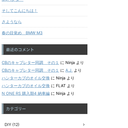
そしてこんにちは！
さようなら
春の目覚め BMW M3
最近のコメント
CBのキャブレター同調 その１
に
Ninja
より
CBのキャブレター同調 その１
に
A.J.
より
ハンターカブのオイル交換
に
Ninja
より
ハンターカブのオイル交換
に
FLAT
より
N ONE RS 購入期4 納車編
に
Ninja
より
カテゴリー
DIY (12)