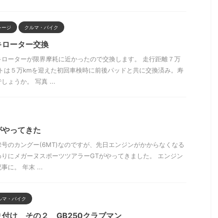
レージ
クルマ・バイク
キローター交換
キローターが限界摩耗に近かったので交換します。 走行距離７万
トは５万kmを迎えた初回車検時に前後パッドと共に交換済み。寿
ょうか。 写真 ...
がやってきた
号のカングー(6MT)なのですが、先日エンジンがかからなくなる
りにメガーヌスポーツツアラーGTがやってきました。 エンジン
に。 年末 ...
ルマ・バイク
付け その２ GB250クラブマン