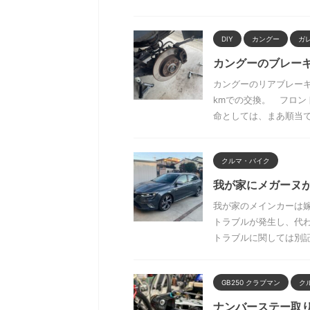
DIY
カングー
ガ
カングーのブレー
カングーのリアブレー
kmでの交換。 フロン
命としては、まあ順当でし
クルマ・バイク
我が家にメガーヌ
我が家のメインカーは嫁
トラブルが発生し、代わ
トラブルに関しては別記事
GB250 クラブマン
ク
ナンバーステー取り