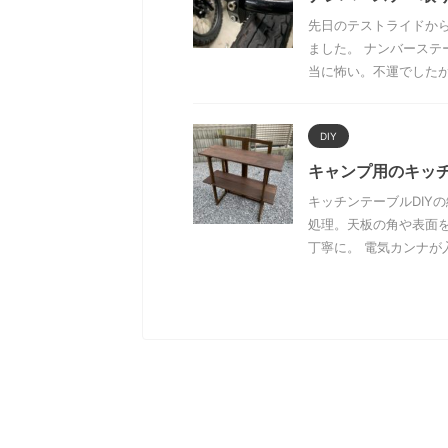
先日のテストライドか
ました。 ナンバース
当に怖い。不運でしたがテ
DIY
キャンプ用のキッチ
キッチンテーブルDIY
処理。天板の角や表面
丁寧に。 電気カンナが入