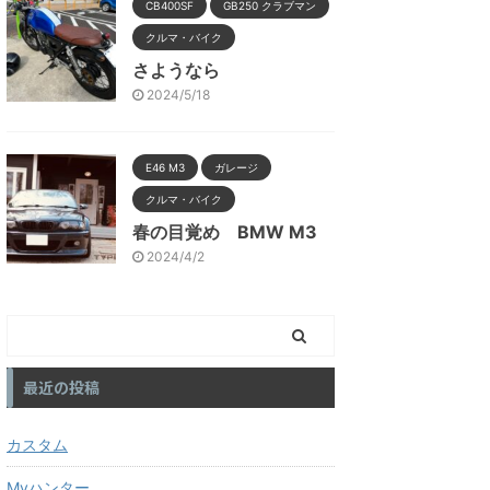
CB400SF
GB250 クラブマン
クルマ・バイク
さようなら
2024/5/18
E46 M3
ガレージ
クルマ・バイク
春の目覚め BMW M3
2024/4/2
最近の投稿
カスタム
Myハンター