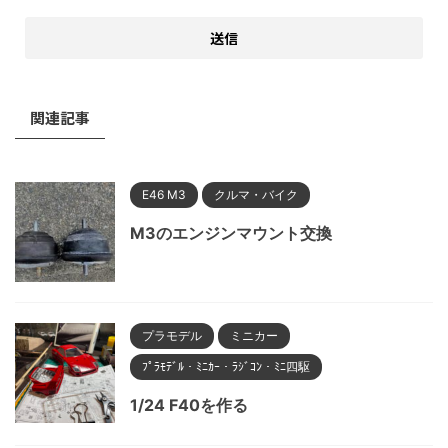
関連記事
E46 M3
クルマ・バイク
M3のエンジンマウント交換
プラモデル
ミニカー
ﾌﾟﾗﾓﾃﾞﾙ・ﾐﾆｶｰ・ﾗｼﾞｺﾝ・ﾐﾆ四駆
1/24 F40を作る