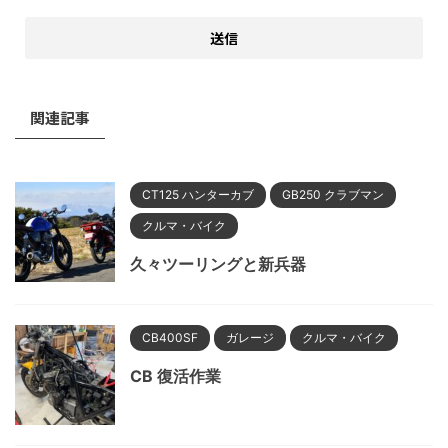
関連記事
CT125 ハンターカブ
GB250 クラブマン
クルマ・バイク
久々ツーリングと新兵器
CB400SF
ガレージ
クルマ・バイク
CB 復活作業