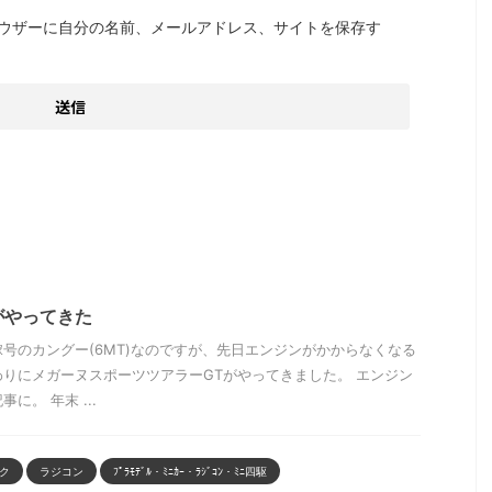
ウザーに自分の名前、メールアドレス、サイトを保存す
がやってきた
号のカングー(6MT)なのですが、先日エンジンがかからなくなる
りにメガーヌスポーツツアラーGTがやってきました。 エンジン
に。 年末 ...
ク
ラジコン
ﾌﾟﾗﾓﾃﾞﾙ・ﾐﾆｶｰ・ﾗｼﾞｺﾝ・ﾐﾆ四駆