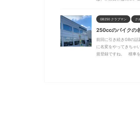
GB250 クラブマン
ク
250ccのバイクの
前回に引き続きGBの話
に名変をやってきちゃ
規登録ですね。 積車を .