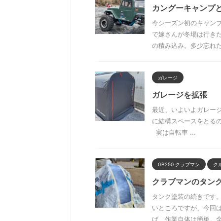
カングーキャンプ
今シーズン初のキャン
で嫁さんが冬場は行き
の積み込み。多少忘れたと
ガレージ
ガレージを拡張
最近、いよいよガレー
に結構スペースをとる
実は自転車 ...
GB250 クラブマン
ク
クラブマンのタン
タンク塗装の続きです
いところですが、今回
ば、作業自体は簡単。全体