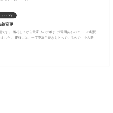
ルマ・バイク
名義変更
題です。 落札してから最寄りのデポまで1週間あるので、この期間
いました。 正確には、一度廃車手続きをとっているので、中古新
..