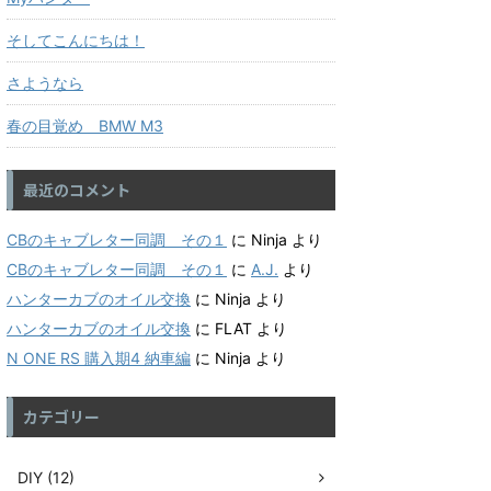
そしてこんにちは！
さようなら
春の目覚め BMW M3
最近のコメント
CBのキャブレター同調 その１
に
Ninja
より
CBのキャブレター同調 その１
に
A.J.
より
ハンターカブのオイル交換
に
Ninja
より
ハンターカブのオイル交換
に
FLAT
より
N ONE RS 購入期4 納車編
に
Ninja
より
カテゴリー
DIY (12)