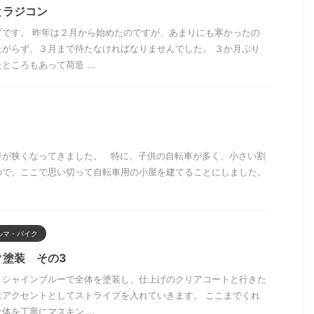
とラジコン
プです。 昨年は２月から始めたのですが、あまりにも寒かったの
たがらず、３月まで待たなければなりませんでした。 ３か月ぶり
ころもあって荷造 ...
ジが狭くなってきました。 特に、子供の自転車が多く、小さい割
ので、ここで思い切って自転車用の小屋を建てることにしました。
ルマ・バイク
ク塗装 その3
。シャインブルーで全体を塗装し、仕上げのクリアコートと行きた
はアクセントとしてストライプを入れていきます。 ここまでくれ
を丁寧にマスキン ...