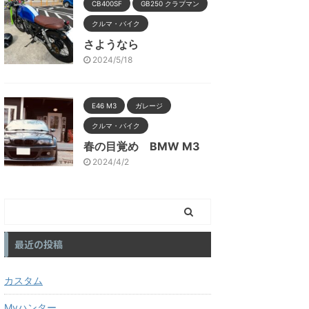
CB400SF
GB250 クラブマン
クルマ・バイク
さようなら
2024/5/18
E46 M3
ガレージ
クルマ・バイク
春の目覚め BMW M3
2024/4/2
最近の投稿
カスタム
Myハンター