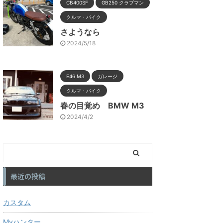
CB400SF
GB250 クラブマン
クルマ・バイク
さようなら
2024/5/18
E46 M3
ガレージ
クルマ・バイク
春の目覚め BMW M3
2024/4/2
最近の投稿
カスタム
Myハンター