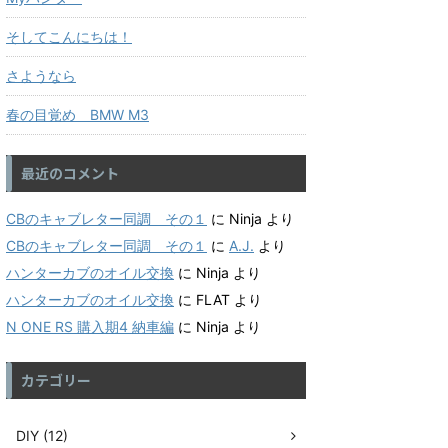
そしてこんにちは！
さようなら
春の目覚め BMW M3
最近のコメント
CBのキャブレター同調 その１
に
Ninja
より
CBのキャブレター同調 その１
に
A.J.
より
ハンターカブのオイル交換
に
Ninja
より
ハンターカブのオイル交換
に
FLAT
より
N ONE RS 購入期4 納車編
に
Ninja
より
カテゴリー
DIY (12)